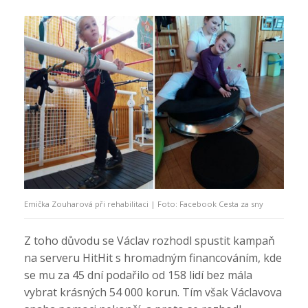
Emička Zouharová při rehabilitaci | Foto: Facebook Cesta za sny
Z toho důvodu se Václav rozhodl spustit kampaň
na serveru HitHit s hromadným financováním, kde
se mu za 45 dní podařilo od 158 lidí bez mála
vybrat krásných 54 000 korun. Tím však Václavova