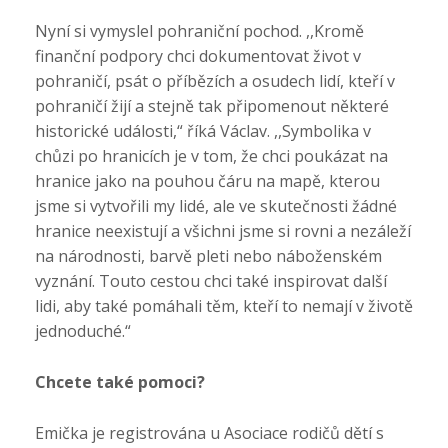
Nyní si vymyslel pohraniční pochod. ,,Kromě
finanční podpory chci dokumentovat život v
pohraničí, psát o příbězích a osudech lidí, kteří v
pohraničí žijí a stejně tak připomenout některé
historické události,“ říká Václav. ,,Symbolika v
chůzi po hranicích je v tom, že chci poukázat na
hranice jako na pouhou čáru na mapě, kterou
jsme si vytvořili my lidé, ale ve skutečnosti žádné
hranice neexistují a všichni jsme si rovni a nezáleží
na národnosti, barvě pleti nebo náboženském
vyznání. Touto cestou chci také inspirovat další
lidi, aby také pomáhali těm, kteří to nemají v životě
jednoduché.“
Chcete také pomoci?
Emička je registrována u Asociace rodičů dětí s