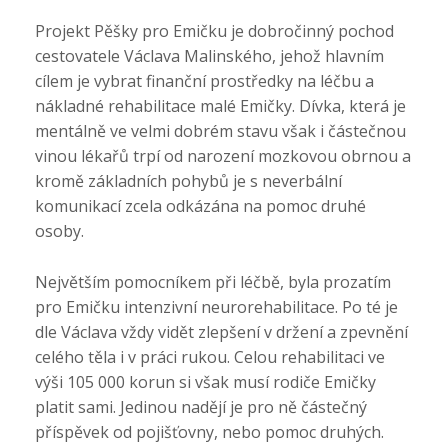
Projekt Pěšky pro Emičku je dobročinný pochod
cestovatele Václava Malinského, jehož hlavním
cílem je vybrat finanční prostředky na léčbu a
nákladné rehabilitace malé Emičky. Dívka, která je
mentálně ve velmi dobrém stavu však i částečnou
vinou lékařů trpí od narození mozkovou obrnou a
kromě základních pohybů je s neverbální
komunikací zcela odkázána na pomoc druhé
osoby.
Největším pomocníkem při léčbě, byla prozatím
pro Emičku intenzivní neurorehabilitace. Po té je
dle Václava vždy vidět zlepšení v držení a zpevnění
celého těla i v práci rukou. Celou rehabilitaci ve
výši 105 000 korun si však musí rodiče Emičky
platit sami. Jedinou nadějí je pro ně částečný
příspěvek od pojišťovny, nebo pomoc druhých.