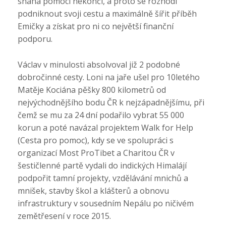
snaha pomoci nekončí, a proto se rozhodl
podniknout svoji cestu a maximálně šířit příběh
Emičky a získat pro ni co největší finanční
podporu.
Václav v minulosti absolvoval již 2 podobné
dobročinné cesty. Loni na jaře ušel pro 10letého
Matěje Kociána pěšky 800 kilometrů od
nejvýchodnějšího bodu ČR k nejzápadnějšímu, při
čemž se mu za 24 dní podařilo vybrat 55 000
korun a poté navázal projektem Walk for Help
(Cesta pro pomoc), kdy se ve spolupráci s
organizací Most ProTibet a Charitou ČR v
šestičlenné partě vydali do indických Himalájí
podpořit tamní projekty, vzdělávání mnichů a
mnišek, stavby škol a klášterů a obnovu
infrastruktury v sousedním Nepálu po ničivém
zemětřesení v roce 2015.