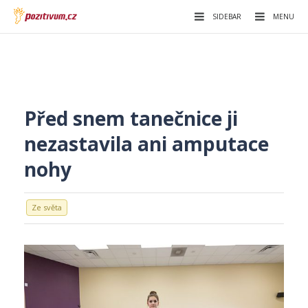
SIDEBAR
MENU
Před snem tanečnice ji
nezastavila ani amputace
nohy
Ze světa