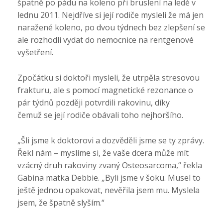
špatně po pádu na koleno při bruslení na ledě v
lednu 2011. Nejdříve si její rodiče mysleli že má jen
naražené koleno, po dvou týdnech bez zlepšení se
ale rozhodli vydat do nemocnice na rentgenové
vyšetření.
Zpočátku si doktoři mysleli, že utrpěla stresovou
frakturu, ale s pomocí magnetické rezonance o
pár týdnů později potvrdili rakovinu, díky
čemuž se její rodiče obávali toho nejhoršího.
„Šli jsme k doktorovi a dozvěděli jsme se ty zprávy.
Řekl nám – myslíme si, že vaše dcera může mít
vzácný druh rakoviny zvaný Osteosarcoma,“ řekla
Gabina matka Debbie. „Byli jsme v šoku. Musel to
ještě jednou opakovat, nevěřila jsem mu. Myslela
jsem, že špatně slyším.“