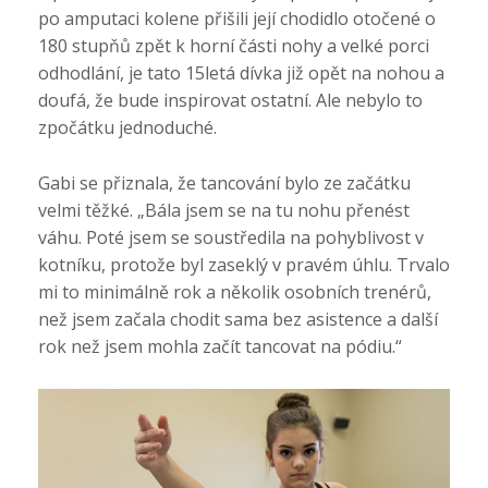
po amputaci kolene přišili její chodidlo otočené o
180 stupňů zpět k horní části nohy a velké porci
odhodlání, je tato 15letá dívka již opět na nohou a
doufá, že bude inspirovat ostatní. Ale nebylo to
zpočátku jednoduché.
Gabi se přiznala, že tancování bylo ze začátku
velmi těžké. „Bála jsem se na tu nohu přenést
váhu. Poté jsem se soustředila na pohyblivost v
kotníku, protože byl zaseklý v pravém úhlu. Trvalo
mi to minimálně rok a několik osobních trenérů,
než jsem začala chodit sama bez asistence a další
rok než jsem mohla začít tancovat na pódiu.“