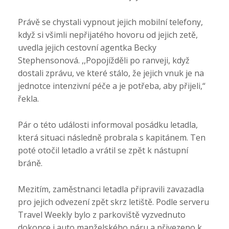
Právě se chystali vypnout jejich mobilní telefony,
když si všimli nepřijatého hovoru od jejich zetě,
uvedla jejich cestovní agentka Becky
Stephensonová. ,,Popojížděli po ranveji, když
dostali zprávu, ve které stálo, že jejich vnuk je na
jednotce intenzivní péče a je potřeba, aby přijeli,“
řekla.
Pár o této události informoval posádku letadla,
která situaci následně probrala s kapitánem. Ten
poté otočil letadlo a vrátil se zpět k nástupní
bráně.
Mezitím, zaměstnanci letadla připravili zavazadla
pro jejich odvezení zpět skrz letiště. Podle serveru
Travel Weekly bylo z parkoviště vyzvednuto
dokonce i auto manželského páru a přivezeno k